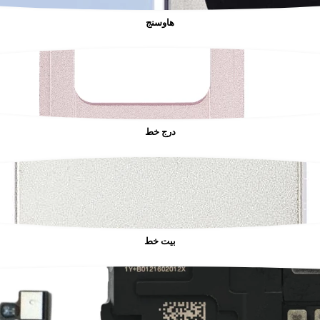
هاوسنج
درج خط
بيت خط