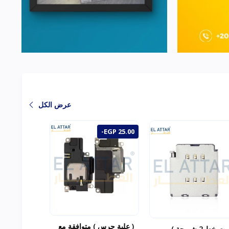
عرض الكل
-EGP 25.00
( علبة جرس ) متوافقة مع
( بيت خط 2 شريحة )