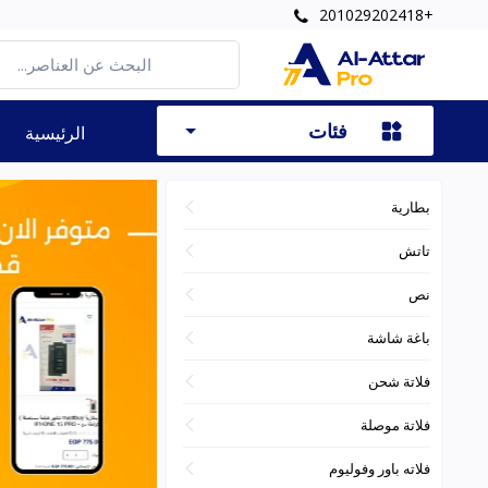
201029202418+
فئات
الرئيسية
بطارية
تاتش
نص
باغة شاشة
فلاتة شحن
فلاتة موصلة
فلاته باور وفوليوم