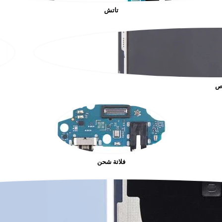
تاتش
ص
فلاتة شحن